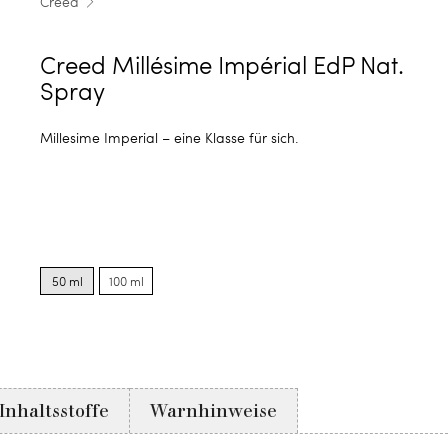
Creed
Creed Millésime Impérial EdP Nat.
Spray
Millesime Imperial – eine Klasse für sich.
Product
Product
options
options
50 ml
100 ml
for
for
50
100
ml
ml
Inhaltsstoffe
Warnhinweise