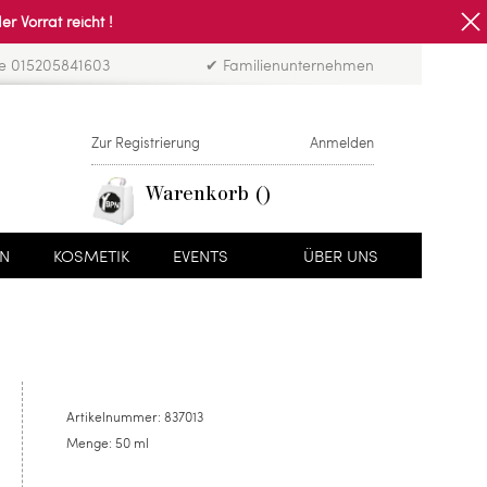
Vorrat reicht !
ne 015205841603
✔ Familienunternehmen
Zur Registrierung
Anmelden
Warenkorb
EN
KOSMETIK
EVENTS
ÜBER UNS
Artikelnummer:
837013
Menge:
50 ml