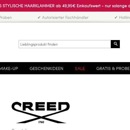
 STYLISCHE HAARKLAMMER ab 49,95€ Einkaufswert - nur solange der 
Proben
✔ Autorisierter Fachhändler
✔ Hotli
Search
MAKE-UP
GESCHENKIDEEN
SALE
GRATIS & PROB