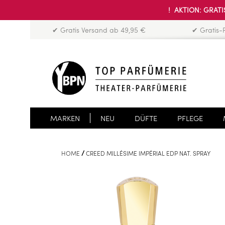
! AKTION: GRATIS
✔ Gratis Versand ab 49,95 €
✔ Gratis-
MARKEN
NEU
DÜFTE
PFLEGE
HOME
CREED MILLÉSIME IMPÉRIAL EDP NAT. SPRAY