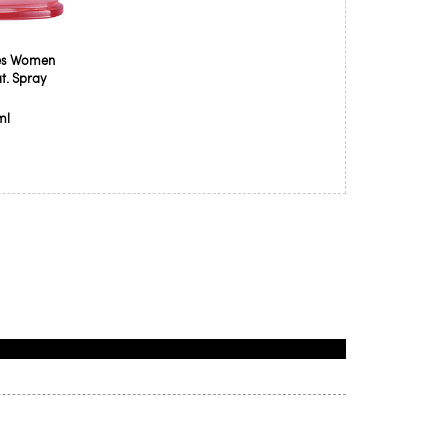
mes Women
t. Spray
ml