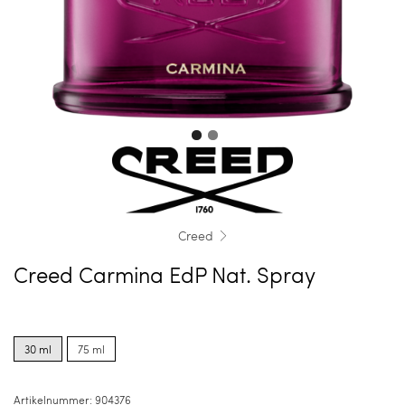
Creed
Creed Carmina EdP Nat. Spray
Product
Product
options
options
30 ml
75 ml
for
for
30
75
ml
ml
Artikelnummer:
904376