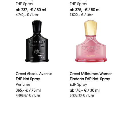
EdP Spray
EdP Spray
ab
237,- €
/ 50 ml
ab
375,- €
/ 50 ml
4.740,- €
/ Liter
7.500,- €
/ Liter
Creed Absolu Aventus
Creed Millésimes Women
EdP Nat.Spray
Eladaria EdP Nat. Spray
Perfume
EdP Spray
365,- €
/ 75 ml
ab
178,- €
/ 30 ml
4.866,67 €
/ Liter
5.933,33 €
/ Liter