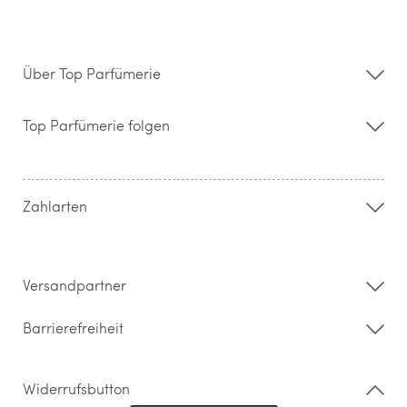
Über Top Parfümerie
Über uns
Storefinder
Top Parfümerie folgen
Kontakt
Hilfe & FAQ
AGB
Zahlung & Versand
Zahlarten
Widerrufsrecht & Rückgabebedingungen
Datenschutz
Impressum
Barrierefreiheitserklärung
Versandpartner
Barrierefreiheit
Widerrufsbutton