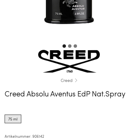
Creed
Creed Absolu Aventus EdP Nat.Spray
Product
options
75 ml
for
75
ml
Artikelnummer:
906142