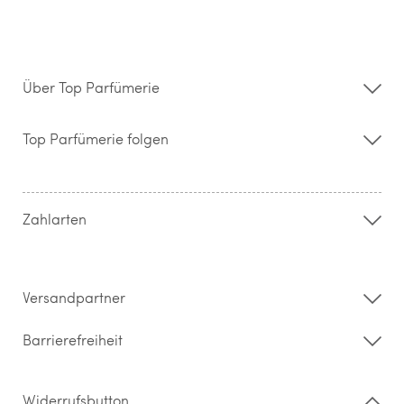
Über Top Parfümerie
Über uns
Storefinder
Top Parfümerie folgen
Kontakt
Hilfe & FAQ
AGB
Zahlung & Versand
Zahlarten
Widerrufsrecht & Rückgabebedingungen
Datenschutz
Impressum
Barrierefreiheitserklärung
Versandpartner
Barrierefreiheit
Widerrufsbutton