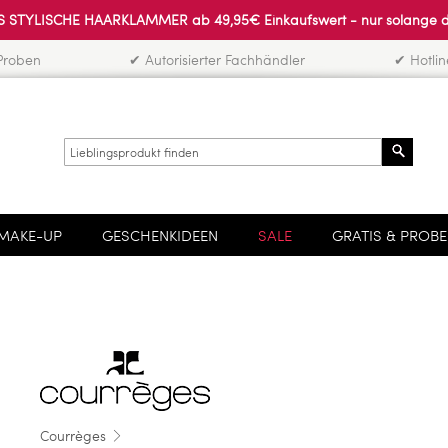
 STYLISCHE HAARKLAMMER ab 49,95€ Einkaufswert - nur solange der 
Proben
✔ Autorisierter Fachhändler
✔ Hotli
Search
MAKE-UP
GESCHENKIDEEN
SALE
GRATIS & PROB
Courrèges