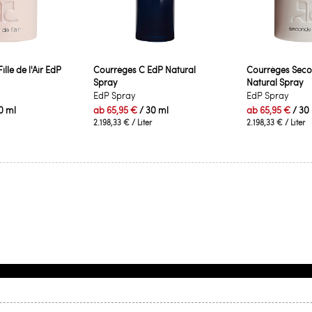
lle de l'Air EdP
Courrèges C EdP Natural
Courrèges Sec
Spray
Natural Spray
EdP Spray
EdP Spray
0 ml
ab
65,95 €
/ 30 ml
ab
65,95 €
/ 30
2.198,33 €
/ Liter
2.198,33 €
/ Liter