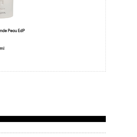
onde Peau EdP
 ml