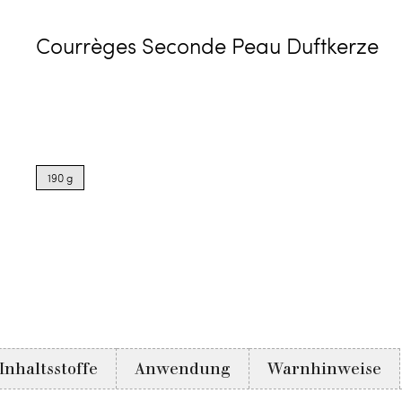
Courrèges Seconde Peau Duftkerze
Product
options
190 g
for
190
g
Inhaltsstoffe
Anwendung
Warnhinweise