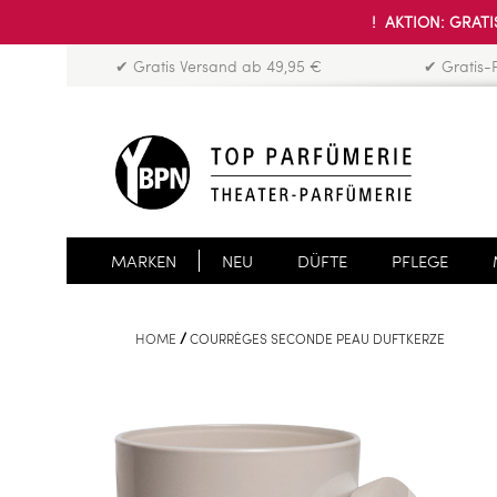
! AKTION: GRATIS
✔ Gratis Versand ab 49,95 €
✔ Gratis-
MARKEN
NEU
DÜFTE
PFLEGE
HOME
COURRÈGES SECONDE PEAU DUFTKERZE