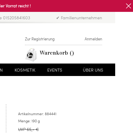
Vorrat reicht !
ne 015205841603
✔ Familienunternehmen
Zur Registrierung
Anmelden
Warenkorb
EN
KOSMETIK
EVENTS
ÜBER UNS
Artikelnummer:
884441
Menge:
190 g
UVP 65,- €