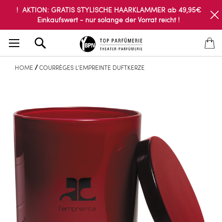
! AKTION: GRATIS STYLISCHE HAARKLAMMER ab 49,95€
Einkaufswert - nur solange der Vorrat reicht !
Search
HOME
COURRÈGES L'EMPREINTE DUFTKERZE