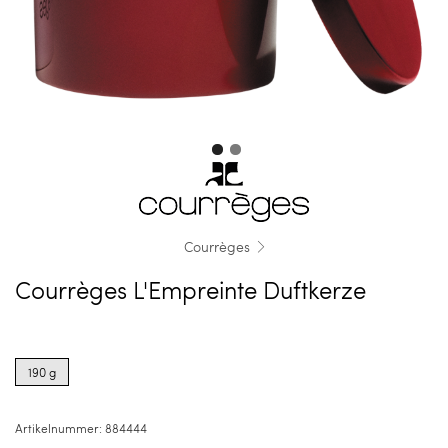
Courrèges
Courrèges L'Empreinte Duftkerze
Product
options
190 g
for
190
g
Artikelnummer:
884444