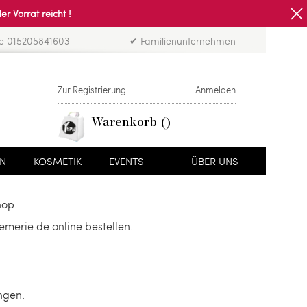
Vorrat reicht !
ne 015205841603
✔ Familienunternehmen
Zur Registrierung
Anmelden
Warenkorb
EN
KOSMETIK
EVENTS
ÜBER UNS
hop.
merie.de online bestellen.
ngen.