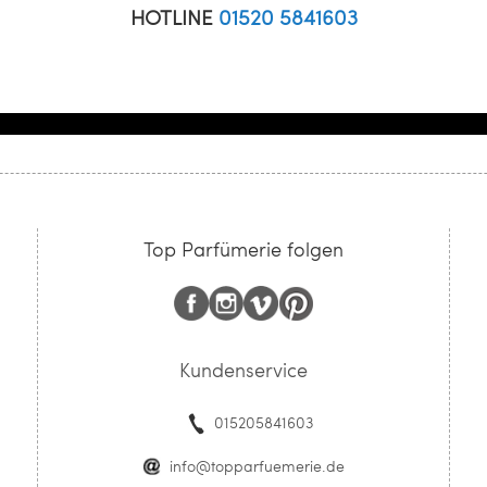
HOTLINE
01520 5841603
Top Parfümerie folgen
Kundenservice
015205841603
info@topparfuemerie.de