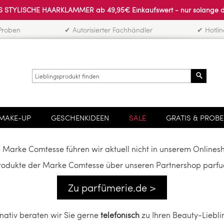
 STYLISCHE HAARKLAMMER ab 49,95€ Einkaufswert - nur solange der 
Proben
✔ Autorisierter Fachhändler
✔ Hotli
Search
MAKE-UP
GESCHENKIDEEN
SALE
GRATIS & PROB
 Marke Comtesse führen wir aktuell nicht in unserem Onlines
produkte der Marke Comtesse über unseren Partnershop parfue
Zu parfümerie.de >
rnativ beraten wir Sie gerne
telefonisch
zu Ihren Beauty-Liebli