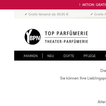
! AKTION: GRATIS
✔ Gratis Versand ab 49,95 €
✔ Gratis-
MARKEN
NEU
DÜFTE
PFLEGE
Die
Sie können Ihre Lieblings
Alte