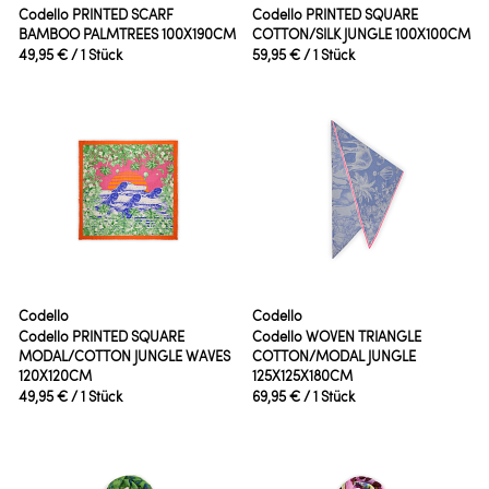
Codello PRINTED SCARF
Codello PRINTED SQUARE
BAMBOO PALMTREES 100X190CM
COTTON/SILK JUNGLE 100X100CM
49,95 €
/ 1 Stück
59,95 €
/ 1 Stück
Codello
Codello
Codello PRINTED SQUARE
Codello WOVEN TRIANGLE
MODAL/COTTON JUNGLE WAVES
COTTON/MODAL JUNGLE
120X120CM
125X125X180CM
49,95 €
/ 1 Stück
69,95 €
/ 1 Stück