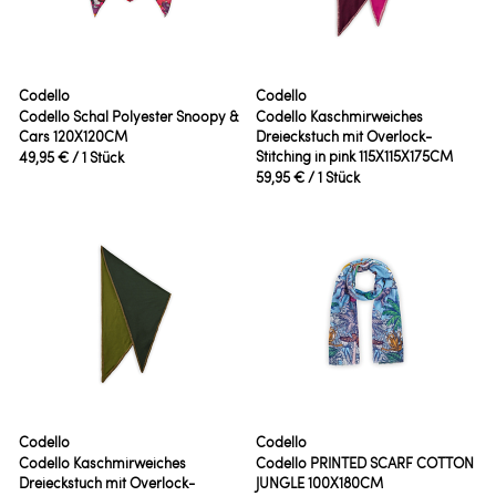
Codello
Codello
Codello Schal Polyester Snoopy &
Codello Kaschmirweiches
Cars 120X120CM
Dreieckstuch mit Overlock-
Stitching in pink 115X115X175CM
49,95 €
/ 1 Stück
59,95 €
/ 1 Stück
Codello
Codello
Codello Kaschmirweiches
Codello PRINTED SCARF COTTON
Dreieckstuch mit Overlock-
JUNGLE 100X180CM