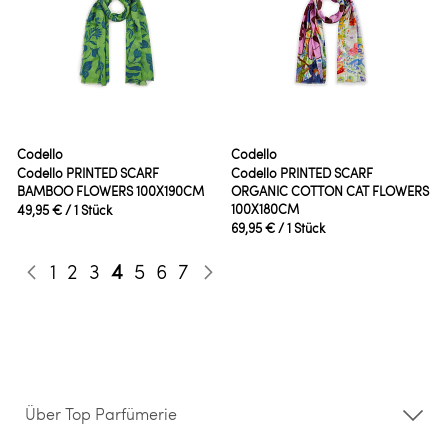
Codello
Codello
Codello PRINTED SCARF
Codello PRINTED SCARF
BAMBOO FLOWERS 100X190CM
ORGANIC COTTON CAT FLOWERS
100X180CM
49,95 €
/ 1 Stück
69,95 €
/ 1 Stück
Seite
Seite
Seite
Seite
Sie lesen gerade die Seite
Seite
Seite
Seite
1
2
3
4
5
6
7
Seite
Zurück
Seite
Weiter
Über Top Parfümerie
Über uns