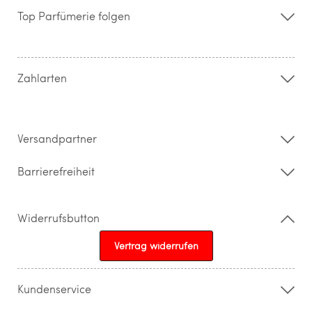
Storefinder
Top Parfümerie folgen
Kontakt
Hilfe & FAQ
AGB
Zahlung & Versand
Zahlarten
Widerrufsrecht & Rückgabebedingungen
Datenschutz
Impressum
Barrierefreiheitserklärung
Versandpartner
Barrierefreiheit
Widerrufsbutton
Vertrag widerrufen
Kundenservice
015205841603