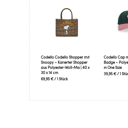
Codello Codello Shopper mit
Codello Cap m
Snoopy – Karierter Shopper
Badge – Polye
aus Polyester-Woll-Mix | 40 x
in One Size
30 x 14 cm
39,95 €
/ 1 Stü
69,95 €
/ 1 Stück