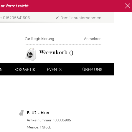
Vorrat reicht !
ne 015205841603
✔ Familienunternehmen
Zur Registrierung
Anmelden
Warenkorb
EN
KOSMETIK
EVENTS
ÜBER UNS
BLU2 - blue
Artikelnummer:
100005905
Menge:
1 Stück