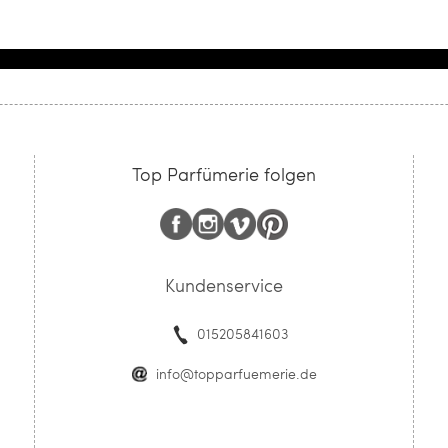
Top Parfümerie folgen
Kundenservice
015205841603
info@topparfuemerie.de