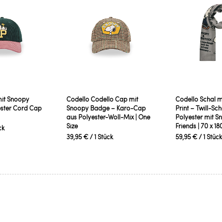
it Snoopy
Codello Codello Cap mit
Codello Schal 
ster Cord Cap
Snoopy Badge – Karo-Cap
Print – Twill-Sc
aus Polyester-Woll-Mix | One
Polyester mit S
Size
Friends | 70 x 1
ck
39,95 €
/ 1 Stück
59,95 €
/ 1 Stück