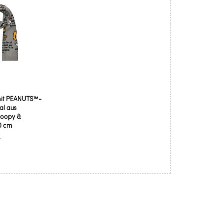
mit PEANUTS™-
hal aus
noopy &
80 cm