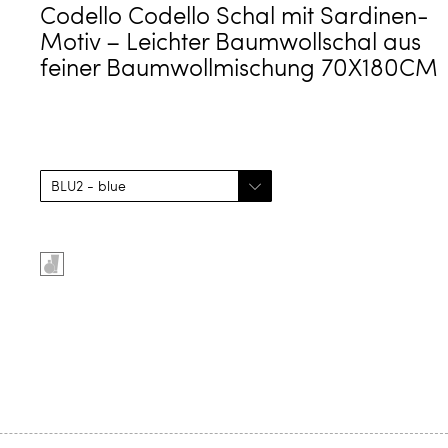
Codello Codello Schal mit Sardinen-
Motiv – Leichter Baumwollschal aus
feiner Baumwollmischung 70X180CM
Farbe
auswählen
Product
options
for
BLU2
-
blue