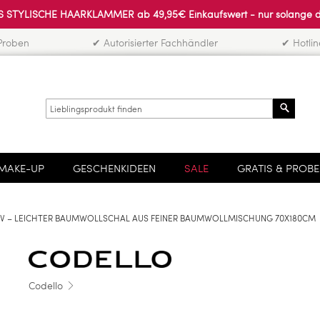
 STYLISCHE HAARKLAMMER ab 49,95€ Einkaufswert - nur solange der 
Proben
✔ Autorisierter Fachhändler
✔ Hotli
Search
MAKE-UP
GESCHENKIDEEN
SALE
GRATIS & PROB
V – LEICHTER BAUMWOLLSCHAL AUS FEINER BAUMWOLLMISCHUNG 70X180CM
Codello