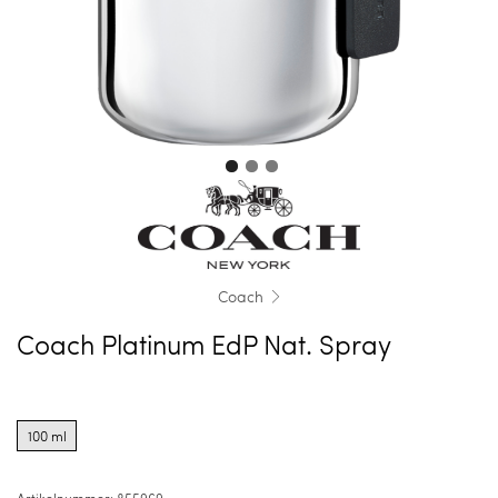
Coach
Coach Platinum EdP Nat. Spray
Product
options
100 ml
for
100
ml