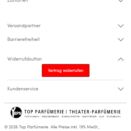
Widerrufsrecht & Rückgabebedingungen
Datenschutz
Impressum
Barrierefreiheitserklärung
Versandpartner
Barrierefreiheit
Widerrufsbutton
Vertrag widerrufen
Kundenservice
015205841603
info@topparfuemerie.de
© 2026 Top Parfümerie. Alle Preise inkl. 19% MwSt.,