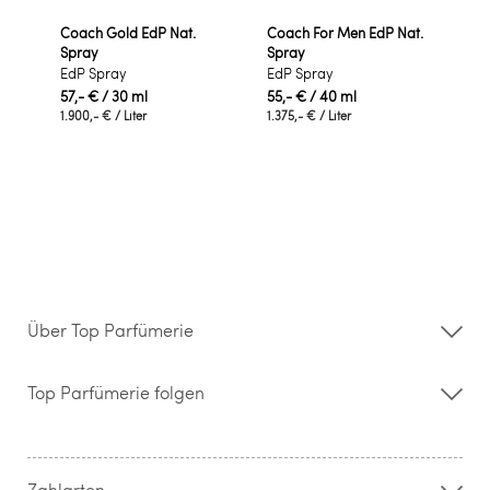
Coach Gold EdP Nat.
Coach For Men EdP Nat.
Spray
Spray
EdP Spray
EdP Spray
57,- €
/ 30 ml
55,- €
/ 40 ml
1.900,- €
/ Liter
1.375,- €
/ Liter
Über Top Parfümerie
Über uns
Storefinder
Top Parfümerie folgen
Kontakt
Hilfe & FAQ
AGB
Zahlung & Versand
Zahlarten