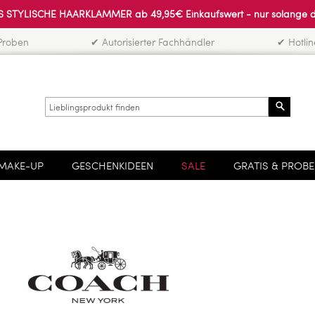
 STYLISCHE HAARKLAMMER ab 49,95€ Einkaufswert - nur solange der 
Proben
✔ Autorisierter Fachhändler
✔ Hotli
Search
MAKE-UP
GESCHENKIDEEN
SALE
GRATIS & PROB