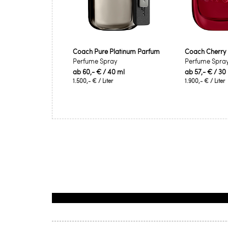
Coach Pure Platinum Parfum
Coach Cherry
Perfume Spray
Perfume Spra
ab
60,- €
/ 40 ml
ab
57,- €
/ 30
1.500,- €
/ Liter
1.900,- €
/ Liter