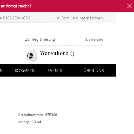
Vorrat reicht !
ne 015205841603
✔ Familienunternehmen
Zur Registrierung
Anmelden
Warenkorb
EN
KOSMETIK
EVENTS
ÜBER UNS
Artikelnummer:
875349
Menge:
60 ml