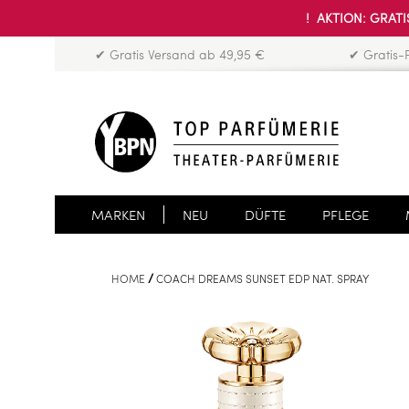
! AKTION: GRATIS
✔ Gratis Versand ab 49,95 €
✔ Gratis-
MARKEN
NEU
DÜFTE
PFLEGE
HOME
COACH DREAMS SUNSET EDP NAT. SPRAY