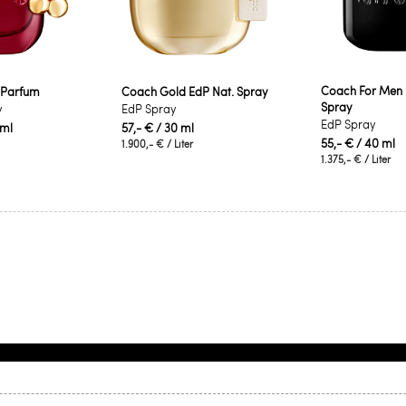
Coach For Men 
 Parfum
Coach Gold EdP Nat. Spray
Spray
y
EdP Spray
EdP Spray
 ml
57,- €
/ 30 ml
55,- €
/ 40 ml
1.900,- €
/ Liter
1.375,- €
/ Liter