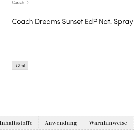
Coach
Coach Dreams Sunset EdP Nat. Spray
Product
options
60 ml
for
60
ml
Inhaltsstoffe
Anwendung
Warnhinweise