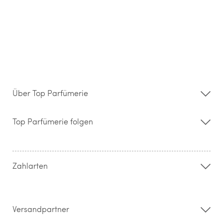
Über Top Parfümerie
Über uns
Storefinder
Top Parfümerie folgen
Kontakt
Hilfe & FAQ
AGB
Zahlung & Versand
Zahlarten
Widerrufsrecht & Rückgabebedingungen
Datenschutz
Impressum
Barrierefreiheitserklärung
Versandpartner