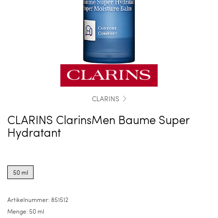
CLARINS
CLARINS ClarinsMen Baume Super
Hydratant
Product
options
50 ml
for
50
ml
Artikelnummer:
851512
Menge:
50 ml