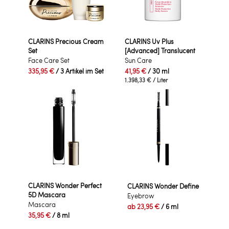
CLARINS Precious Cream
CLARINS Uv Plus
Set
[Advanced] Translucent
Face Care Set
Sun Care
335,95 €
/ 3 Artikel im Set
41,95 €
/ 30 ml
1.398,33 €
/ Liter
CLARINS Wonder Perfect
CLARINS Wonder Define
5D Mascara
Eyebrow
Mascara
ab
23,95 €
/ 6 ml
35,95 €
/ 8 ml