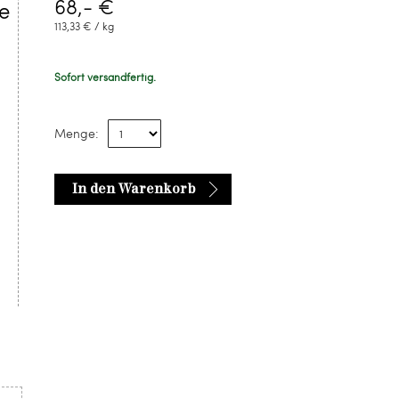
68,- €
e
113,33 € / kg
Sofort versandfertig.
Menge:
In den Warenkorb