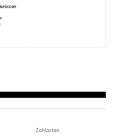
Moroccan
e
l
Zahlarten