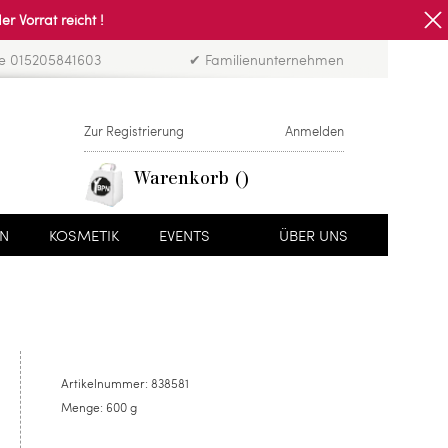
Vorrat reicht !
ne 015205841603
✔ Familienunternehmen
Zur Registrierung
Anmelden
Warenkorb
EN
KOSMETIK
EVENTS
ÜBER UNS
Artikelnummer:
838581
Menge:
600 g