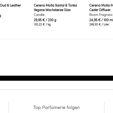
 Oud & Leather
Cereria Molla Santal & Tonka
Cereria Molla 
Vegane Wachskerze Glas
Ceder Diffuser
Candle
Room Fragranc
g
29,95 €
/ 230 g
24,95 €
/ 100 m
130,22 €
/ kg
249,50 €
/ Liter
Top Parfümerie folgen