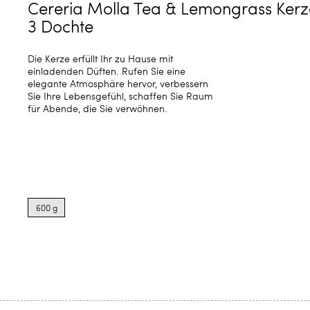
Cereria Molla Tea & Lemongrass Kerz
3 Dochte
Die Kerze erfüllt Ihr zu Hause mit
einladenden Düften. Rufen Sie eine
elegante Atmosphäre hervor, verbessern
Sie Ihre Lebensgefühl, schaffen Sie Raum
für Abende, die Sie verwöhnen.
Product
options
600 g
for
600
g