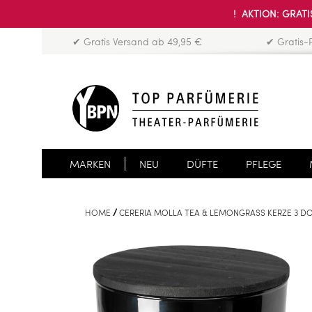
! AKTION: GRATIS
✔ Gratis Versand ab 49,95 €
✔ Gratis-
MARKEN
NEU
DÜFTE
PFLEGE
HOME
CERERIA MOLLA TEA & LEMONGRASS KERZE 3 D