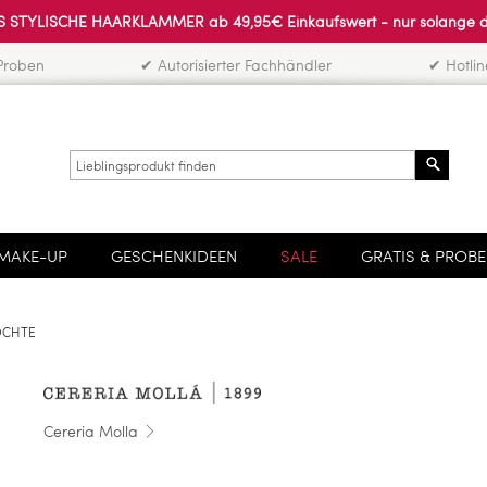
 STYLISCHE HAARKLAMMER ab 49,95€ Einkaufswert - nur solange der 
Proben
✔ Autorisierter Fachhändler
✔ Hotli
Search
MAKE-UP
GESCHENKIDEEN
SALE
GRATIS & PROB
OCHTE
Cereria Molla