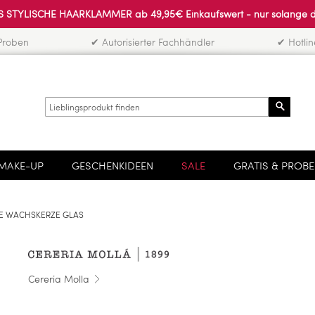
 STYLISCHE HAARKLAMMER ab 49,95€ Einkaufswert - nur solange der 
Proben
✔ Autorisierter Fachhändler
✔ Hotli
Search
MAKE-UP
GESCHENKIDEEN
SALE
GRATIS & PROB
NE WACHSKERZE GLAS
Cereria Molla