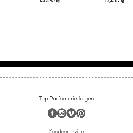
130,22 €
/ kg
113,33 €
/ kg
Top Parfümerie folgen
Kundenservice