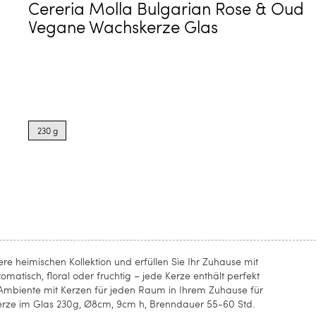
Cereria Molla Bulgarian Rose & Oud
Vegane Wachskerze Glas
Product
options
230 g
for
230
g
re heimischen Kollektion und erfüllen Sie Ihr Zuhause mit
atisch, floral oder fruchtig – jede Kerze enthält perfekt
 Ambiente mit Kerzen für jeden Raum in Ihrem Zuhause für
ze im Glas 230g, Ø8cm, 9cm h, Brenndauer 55-60 Std.