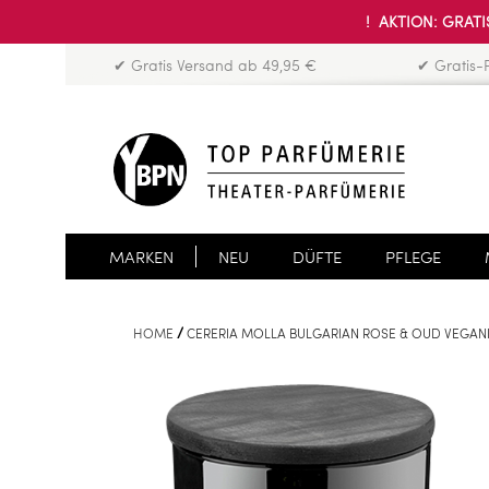
! AKTION: GRATIS
✔ Gratis Versand ab 49,95 €
✔ Gratis-
MARKEN
NEU
DÜFTE
PFLEGE
HOME
CERERIA MOLLA BULGARIAN ROSE & OUD VEGA