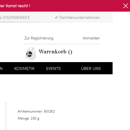
Vorrat reicht !
ne 015205841603
✔ Familienunternehmen
Zur Registrierung
Anmelden
Warenkorb
EN
KOSMETIK
EVENTS
ÜBER UNS
Artikelnummer:
851262
Menge:
230 g