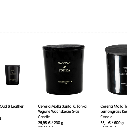
 Oud & Leather
Cereria Molla Santal & Tonka
Cereria Molla T
Vegane Wachskerze Glas
Lemongrass Ker
Candle
Candle
g
29,95 €
/ 230 g
68,- €
/ 600 g