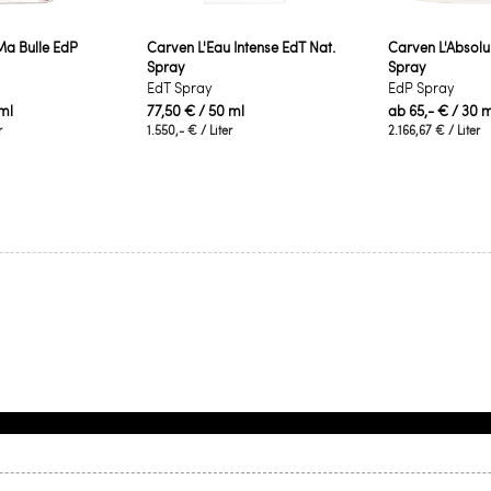
a Bulle EdP
Carven L'Eau Intense EdT Nat.
Carven L'Absolu
Spray
Spray
EdT Spray
EdP Spray
ml
77,50 €
/ 50 ml
ab
65,- €
/ 30 m
r
1.550,- €
/ Liter
2.166,67 €
/ Liter