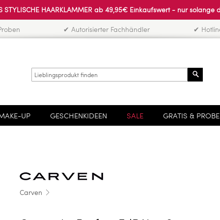
 STYLISCHE HAARKLAMMER ab 49,95€ Einkaufswert - nur solange der 
Proben
✔ Autorisierter Fachhändler
✔ Hotli
Search
MAKE-UP
GESCHENKIDEEN
SALE
GRATIS & PROB
Carven