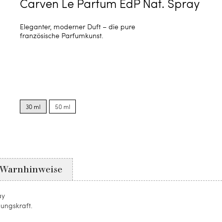
Carven Le Parfum EdP Nat. Spray
Eleganter, moderner Duft – die pure
französische Parfumkunst.
Product
Product
options
options
30 ml
50 ml
for
for
30
50
ml
ml
Warnhinweise
ay
hungskraft.