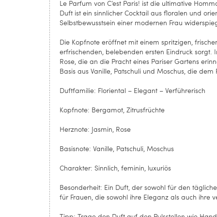
Le Parfum von C’est Paris! ist die ultimative Homm
Duft ist ein sinnlicher Cocktail aus floralen und o
Selbstbewusstsein einer modernen Frau widerspieg
Die Kopfnote eröffnet mit einem spritzigen, frisch
erfrischenden, belebenden ersten Eindruck sorgt. I
Rose, die an die Pracht eines Pariser Gartens eri
Basis aus Vanille, Patschuli und Moschus, die dem
Duftfamilie: Floriental – Elegant – Verführerisch
Kopfnote: Bergamot, Zitrusfrüchte
Herznote: Jasmin, Rose
Basisnote: Vanille, Patschuli, Moschus
Charakter: Sinnlich, feminin, luxuriös
Besonderheit: Ein Duft, der sowohl für den täglich
für Frauen, die sowohl ihre Eleganz als auch ihre 
Tipp: Trage den Duft auf den Pulsstellen wie Ha