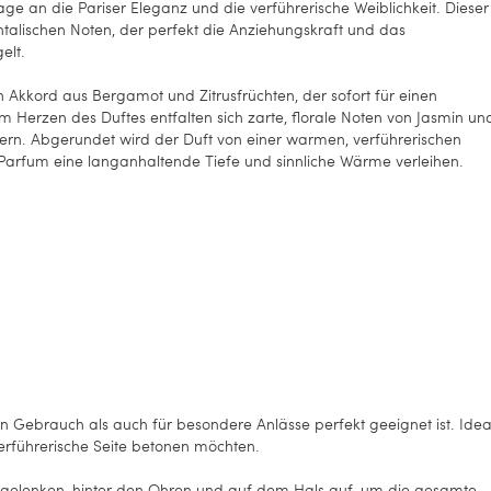
age an die Pariser Eleganz und die verführerische Weiblichkeit. Dieser
rientalischen Noten, der perfekt die Anziehungskraft und das
elt.
en Akkord aus Bergamot und Zitrusfrüchten, der sofort für einen
m Herzen des Duftes entfalten sich zarte, florale Noten von Jasmin un
nnern. Abgerundet wird der Duft von einer warmen, verführerischen
 Parfum eine langanhaltende Tiefe und sinnliche Wärme verleihen.
en Gebrauch als auch für besondere Anlässe perfekt geeignet ist. Idea
verführerische Seite betonen möchten.
ndgelenken, hinter den Ohren und auf dem Hals auf, um die gesamte