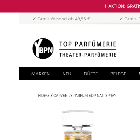
! AKTION: GRATIS
✔ Gratis Versand ab 49,95 €
✔ Gratis-
MARKEN
NEU
DÜFTE
PFLEGE
HOME
CARVEN LE PARFUM EDP NAT. SPRAY