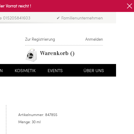
Vorrat reicht !
ne 015205841603
✔ Familienunternehmen
Zur Registrierung
Anmelden
Warenkorb
EN
KOSMETIK
EVENTS
ÜBER UNS
Artikelnummer:
847855
Menge:
30 ml