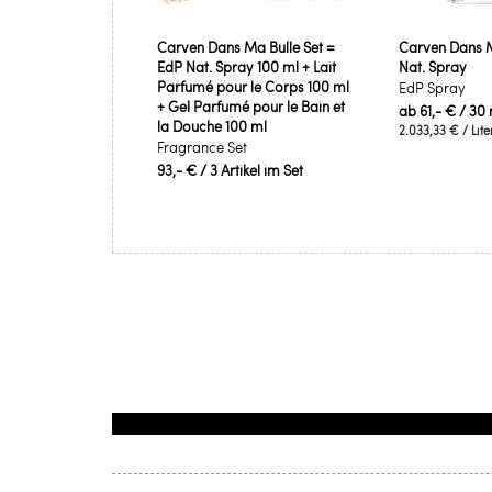
Carven Dans Ma Bulle Set =
Carven Dans M
EdP Nat. Spray 100 ml + Lait
Nat. Spray
Parfumé pour le Corps 100 ml
EdP Spray
+ Gel Parfumé pour le Bain et
ab
61,- €
/ 30 
la Douche 100 ml
2.033,33 €
/ Lite
Fragrance Set
93,- €
/ 3 Artikel im Set