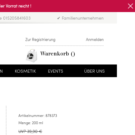
Vorrat reicht !
ne 015205841603
✔ Familienunternehmen
Zur Registrierung
Anmelden
Warenkorb
EN
KOSMETIK
EVENTS
ÜBER UNS
Artikelnummer:
878373
Menge:
200 ml
UVP 39,90 €