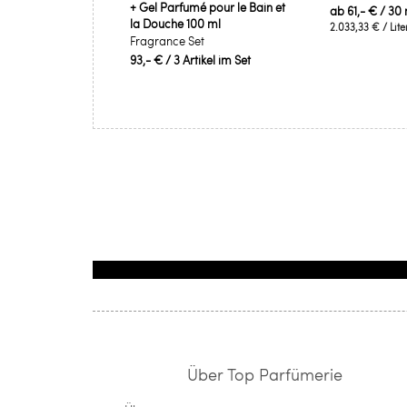
+ Gel Parfumé pour le Bain et
ab
61,- €
/ 30 
la Douche 100 ml
2.033,33 €
/ Lite
Fragrance Set
93,- €
/ 3 Artikel im Set
Über Top Parfümerie