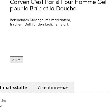
Carven C'est Paris! Pour Homme Gel
pour le Bain et la Douche
Belebendes Duschgel mit markantem,
frischem Duft für den täglichen Start.
Product
options
200 ml
for
200
ml
Inhaltsstoffe
Warnhinweise
uche
nz