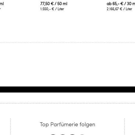
ml
77,50 €
/ 50 ml
ab
65,- €
/ 30 m
r
1.550,- €
/ Liter
2.166,67 €
/ Liter
Top Parfümerie folgen