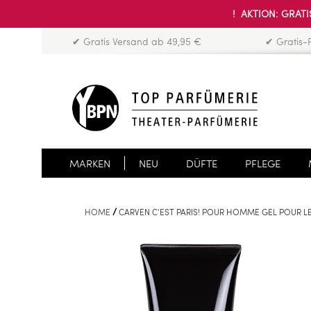
! AKTION: GRATIS
✔ Gratis Versand ab 49,95 €
✔ Gratis-
MARKEN
NEU
DÜFTE
PFLEGE
HOME
CARVEN C'EST PARIS! POUR HOMME GEL POUR L