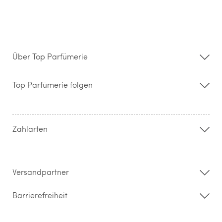
Über Top Parfümerie
Über uns
Storefinder
Top Parfümerie folgen
Kontakt
Hilfe & FAQ
AGB
Zahlung & Versand
Zahlarten
Widerrufsrecht & Rückgabebedingungen
Datenschutz
Impressum
Barrierefreiheitserklärung
Versandpartner
Barrierefreiheit