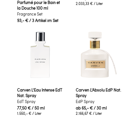
Parfumé pour le Bain et
2.033,33 €
/ Liter
la Douche 100 ml
Fragrance Set
93,- €
/ 3 Artikel im Set
Carven L'Eau Intense EdT
Carven L'Absolu EdP Nat.
Nat. Spray
Spray
EdT Spray
EdP Spray
77,50 €
/ 50 ml
ab
65,- €
/ 30 ml
1.550,- €
/ Liter
2.166,67 €
/ Liter