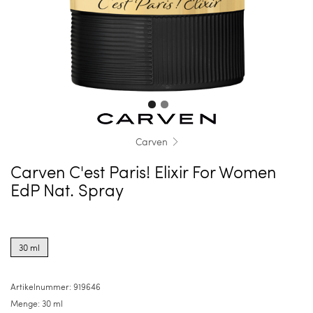
Carven
Carven C'est Paris! Elixir For Women
EdP Nat. Spray
Product
options
30 ml
for
30
ml
Artikelnummer:
919646
Menge:
30 ml