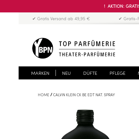
! AKTION: GRATIS
✔ Gratis Versand ab 49,95 €
✔ Gratis-
MARKEN
NEU
DÜFTE
PFLEGE
HOME
CALVIN KLEIN CK BE EDT NAT. SPRAY