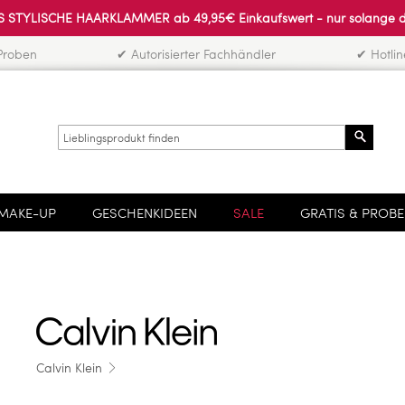
 STYLISCHE HAARKLAMMER ab 49,95€ Einkaufswert - nur solange der 
Proben
✔ Autorisierter Fachhändler
✔ Hotli
Search
MAKE-UP
GESCHENKIDEEN
SALE
GRATIS & PROB
Calvin Klein