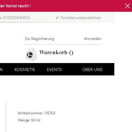
Vorrat reicht !
ne 015205841603
✔ Familienunternehmen
Zur Registrierung
Anmelden
Warenkorb
EN
KOSMETIK
EVENTS
ÜBER UNS
Artikelnummer:
715753
Menge:
50 ml