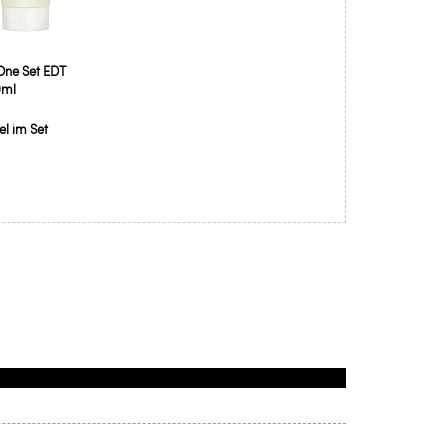
 One Set EDT
0ml
kel im Set