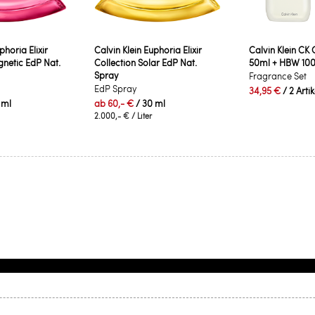
phoria Elixir
Calvin Klein Euphoria Elixir
Calvin Klein CK
gnetic EdP Nat.
Collection Solar EdP Nat.
50ml + HBW 10
Spray
Fragrance Set
EdP Spray
34,95 €
/ 2 Arti
 ml
ab
60,- €
/ 30 ml
2.000,- €
/ Liter