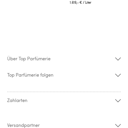
1.619,- €
/ Liter
Über Top Parfümerie
Über uns
Storefinder
Top Parfümerie folgen
Kontakt
Hilfe & FAQ
AGB
Zahlung & Versand
Zahlarten
Widerrufsrecht & Rückgabebedingungen
Datenschutz
Impressum
Barrierefreiheitserklärung
Versandpartner