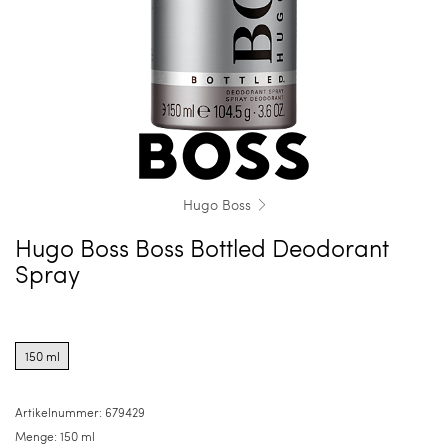
Hugo Boss
Hugo Boss Boss Bottled Deodorant
Spray
Product
options
150 ml
for
150
ml
Artikelnummer:
679429
Menge:
150 ml