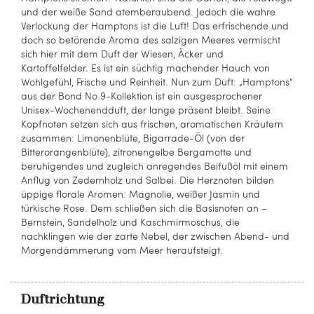
und der weiße Sand atemberaubend. Jedoch die wahre
Verlockung der Hamptons ist die Luft! Das erfrischende und
doch so betörende Aroma des salzigen Meeres vermischt
sich hier mit dem Duft der Wiesen, Äcker und
Kartoffelfelder. Es ist ein süchtig machender Hauch von
Wohlgefühl, Frische und Reinheit. Nun zum Duft: „Hamptons“
aus der Bond No.9-Kollektion ist ein ausgesprochener
Unisex-Wochenendduft, der lange präsent bleibt. Seine
Kopfnoten setzen sich aus frischen, aromatischen Kräutern
zusammen: Limonenblüte, Bigarrade-Öl (von der
Bitterorangenblüte), zitronengelbe Bergamotte und
beruhigendes und zugleich anregendes Beifußöl mit einem
Anflug von Zedernholz und Salbei. Die Herznoten bilden
üppige florale Aromen: Magnolie, weißer Jasmin und
türkische Rose. Dem schließen sich die Basisnoten an –
Bernstein, Sandelholz und Kaschmirmoschus, die
nachklingen wie der zarte Nebel, der zwischen Abend- und
Morgendämmerung vom Meer heraufsteigt.
Duftrichtung