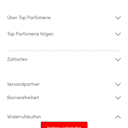
Über Top Parfümerie
Über uns
Storefinder
Top Parfümerie folgen
Kontakt
Hilfe & FAQ
AGB
Zahlung & Versand
Zahlarten
Widerrufsrecht & Rückgabebedingungen
Datenschutz
Impressum
Barrierefreiheitserklärung
Versandpartner
Barrierefreiheit
Widerrufsbutton
Vertrag widerrufen