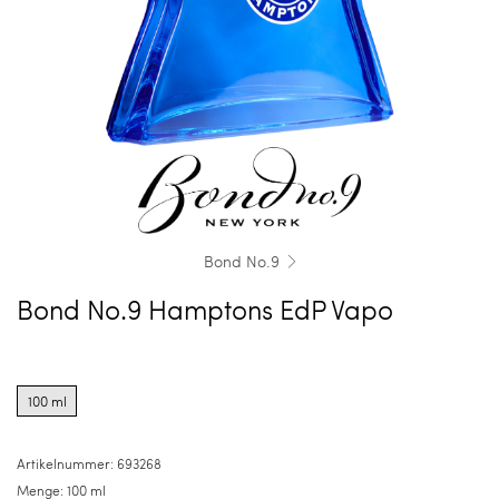
Bond No.9
Bond No.9 Hamptons EdP Vapo
Product
options
100 ml
for
100
ml
Artikelnummer:
693268
Menge:
100 ml