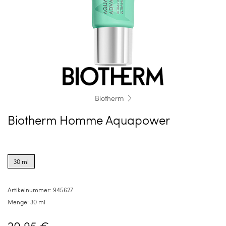
Biotherm
Biotherm Homme Aquapower
Product
options
30 ml
for
30
ml
Artikelnummer:
945627
Menge:
30 ml
20,95 €