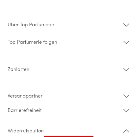
Über Top Parfümerie
Über uns
Storefinder
Top Parfümerie folgen
Kontakt
Hilfe & FAQ
AGB
Zahlung & Versand
Zahlarten
Widerrufsrecht & Rückgabebedingungen
Datenschutz
Impressum
Barrierefreiheitserklärung
Versandpartner
Barrierefreiheit
Widerrufsbutton