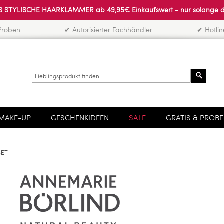
 STYLISCHE HAARKLAMMER ab 49,95€ Einkaufswert - nur solange der 
Proben
✔ Autorisierter Fachhändler
✔ Hotli
Search
MAKE-UP
GESCHENKIDEEN
SALE
GRATIS & PROB
SET