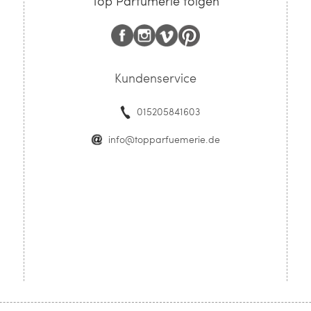
Top Parfümerie folgen
Kundenservice
015205841603
info@topparfuemerie.de