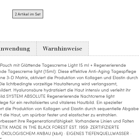
Product
options
2 Artikel im Set
for
2
Artikel
im
Set
Anwendung
Warnhinweise
ouch mit Glättende Tagescreme Light 15 ml + Regenerierende
 Tagescreme light (15ml): Diese effektive Anti-Aging Tagespflege
ine 3-D Matrix, aktiviert die Produktion von Kollagen und Elastin durch
Die lichtbedingte vorzeitige Hautalterung wird verlangsamt,
dert. Hyaluronsäure hydratisiert die Haut intensiv und verleiht ihr
ngsbild.SYSTEM ABSOLUTE Regenerierende Nachtcreme light
e für ein revitalisiertes und vitaleres Hautbild. Ein spezieller
viert die Produktion von Kollagen und Elastin durch sequentielle Abgabe
t die Haut, um spürbar fester und elastischer zu erstrahlen.
erbessert ihre Regenerationsfähigkeit. Vorhandene Linien und Falten
ETIK MADE IN THE BLACK FOREST EST. 1959· ZERTIFIZIERTE
 ÖKOLOGISCHEM ANBAU (kbA) · EIGENES TIEFENQUELLWASSER ·