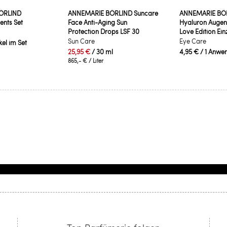
ÖRLIND
ANNEMARIE BÖRLIND Suncare
ANNEMARIE BÖ
nts Set
Face Anti-Aging Sun
Hyaluron Auge
Protection Drops LSF 30
Love Edition Ein
Sun Care
Eye Care
ikel im Set
25,95 €
/ 30 ml
4,95 €
/ 1 Anwe
865,- €
/ Liter