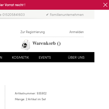
Vorrat reicht !
ne 015205841603
✔ Familienunternehmen
Zur Registrierung
Anmelden
Warenkorb
EN
KOSMETIK
EVENTS
ÜBER UNS
Artikelnummer:
935902
Menge:
2 Artikel im Set