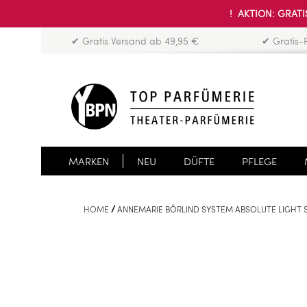
! AKTION: GRATIS
✔ Gratis Versand ab 49,95 €
✔ Gratis-
MARKEN
NEU
DÜFTE
PFLEGE
HOME
ANNEMARIE BÖRLIND SYSTEM ABSOLUTE LIGHT 