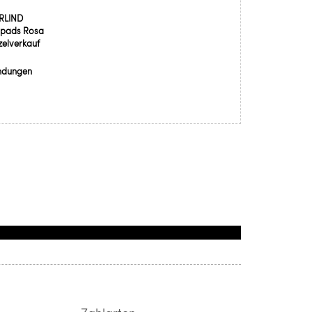
RLIND
npads Rosa
zelverkauf
ndungen