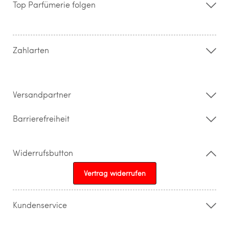
Top Parfümerie folgen
Kontakt
Hilfe & FAQ
AGB
Zahlung & Versand
Zahlarten
Widerrufsrecht & Rückgabebedingungen
Datenschutz
Impressum
Barrierefreiheitserklärung
Versandpartner
Barrierefreiheit
Widerrufsbutton
Vertrag widerrufen
Kundenservice
015205841603
info@topparfuemerie.de