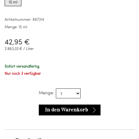
15 ml
for
15
ml
Artikelnummer:
887314
Menge:
15 ml
42,95 €
2.863,33 € / Liter
Sofort versandfertig.
Nur noch 3 verfügbar
Menge:
In den Warenkorb