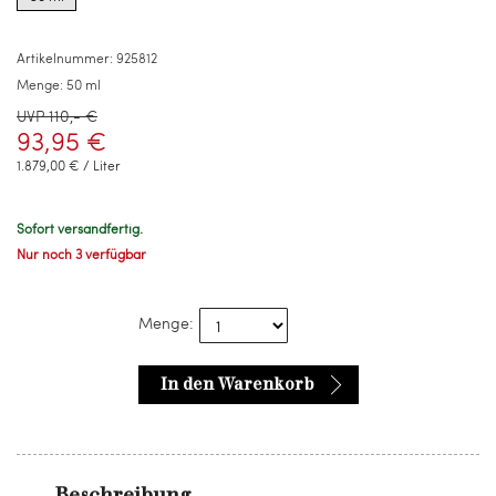
for
50
ml
Artikelnummer:
925812
Menge:
50 ml
UVP 110,- €
93,95 €
1.879,00 € / Liter
Sofort versandfertig.
Nur noch 3 verfügbar
Menge:
In den Warenkorb
Beschreibung