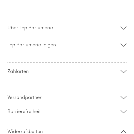
Über Top Parfümerie
Über uns
Storefinder
Top Parfümerie folgen
Kontakt
Hilfe & FAQ
AGB
Zahlung & Versand
Zahlarten
Widerrufsrecht & Rückgabebedingungen
Datenschutz
Impressum
Barrierefreiheitserklärung
Versandpartner
Barrierefreiheit
Widerrufsbutton