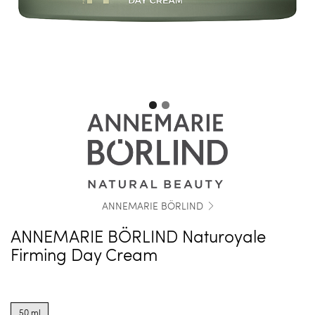
ANNEMARIE BÖRLIND
ANNEMARIE BÖRLIND Naturoyale
Firming Day Cream
Product
options
50 ml