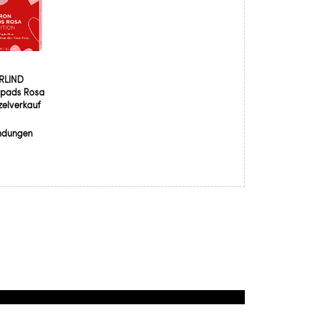
RLIND
npads Rosa
zelverkauf
ndungen