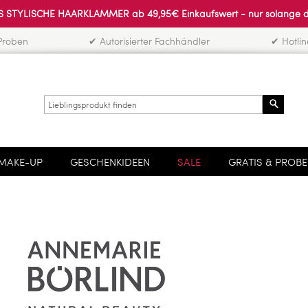
 STYLISCHE HAARKLAMMER ab 49,95€ Einkaufswert - nur solange der 
Proben
✔ Autorisierter Fachhändler
✔ Hotli
Search
MAKE-UP
GESCHENKIDEEN
SALE
GRATIS & PROB