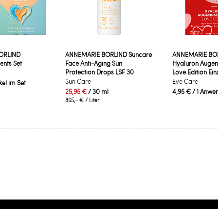
ÖRLIND
ANNEMARIE BÖRLIND Suncare
ANNEMARIE BÖ
nts Set
Face Anti-Aging Sun
Hyaluron Auge
Protection Drops LSF 30
Love Edition Ein
Sun Care
Eye Care
ikel im Set
25,95 €
/ 30 ml
4,95 €
/ 1 Anwe
865,- €
/ Liter