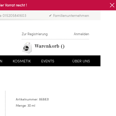
Vorrat reicht !
ne 015205841603
✔ Familienunternehmen
Zur Registrierung
Anmelden
Warenkorb
EN
KOSMETIK
EVENTS
ÜBER UNS
Artikelnummer:
868831
Menge:
30 ml