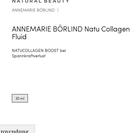
ANNEMARIE BÖRLIND
ANNEMARIE BÖRLIND Natu Collagen
Fluid
NATUCOLLAGEN BOOST bei
Spannkraftverlust
Product
options
30 ml
for
30
ml
Anwendung