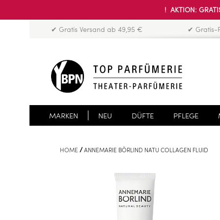
! AKTION: GRATIS
✔ Gratis Versand ab 49,95 €
✔ Gratis-
MARKEN
NEU
DÜFTE
PFLEGE
HOME
ANNEMARIE BÖRLIND NATU COLLAGEN FLUID