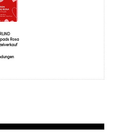
RLIND
npads Rosa
zelverkauf
ndungen