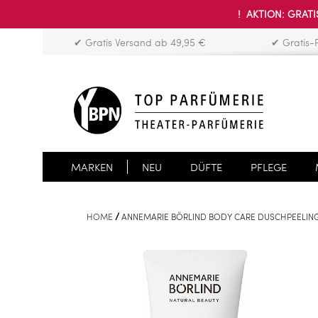
! AKTION: GRATIS
✔ Gratis Versand ab 49,95 €
✔ Gratis-
MARKEN
NEU
DÜFTE
PFLEGE
HOME
ANNEMARIE BÖRLIND BODY CARE DUSCHPEELIN