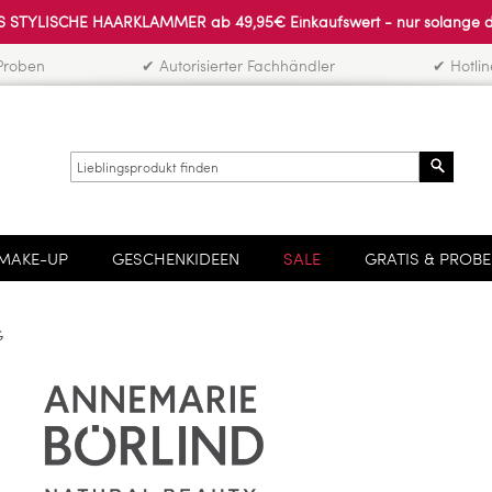
 STYLISCHE HAARKLAMMER ab 49,95€ Einkaufswert - nur solange der 
Proben
✔ Autorisierter Fachhändler
✔ Hotli
Search
MAKE-UP
GESCHENKIDEEN
SALE
GRATIS & PROB
G