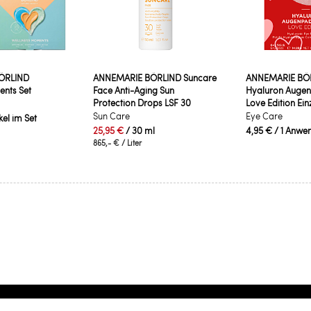
ÖRLIND
ANNEMARIE BÖRLIND Suncare
ANNEMARIE BÖ
nts Set
Face Anti-Aging Sun
Hyaluron Auge
Protection Drops LSF 30
Love Edition Ein
Sun Care
Eye Care
ikel im Set
25,95 €
/ 30 ml
4,95 €
/ 1 Anwe
865,- €
/ Liter