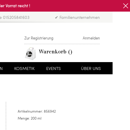
Vorrat reicht !
ne 015205841603
✔ Familienunternehmen
Zur Registrierung
Anmelden
Warenkorb
EN
KOSMETIK
EVENTS
ÜBER UNS
Artikelnummer:
856942
Menge:
200 ml