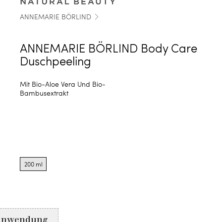
ANNEMARIE BÖRLIND
ANNEMARIE BÖRLIND Body Care
Duschpeeling
Mit Bio-Aloe Vera Und Bio-
Bambusextrakt
Product
options
200 ml
for
200
ml
Anwendung