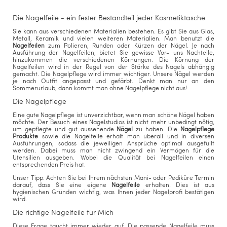
Die Nagelfeile - ein fester Bestandteil jeder Kosmetiktasche
Sie kann aus verschiedenen Materialien bestehen. Es gibt Sie aus Glas,
Metall, Keramik und vielen weiteren Materialien. Man benutzt die
Nagelfeilen
zum Polieren, Runden oder Kürzen der Nägel. Je nach
Ausführung der Nagelfeilen, bietet Sie gewisse Vor- uns Nachteile,
hinzukommen die verschiedenen Körnungen. Die Körnung der
Nagelfeilen wird in der Regel von der Stärke des Nagels abhängig
gemacht. Die Nagelpflege wird immer wichtiger. Unsere Nägel werden
je nach Outfit angepasst und gefärbt. Denkt man nur an den
Sommerurlaub, dann kommt man ohne Nagelpflege nicht aus!
Die Nagelpflege
Eine gute Nagelpflege ist unverzichtbar, wenn man schöne Nägel haben
möchte. Der Besuch eines Nagelstudios ist nicht mehr unbedingt nötig,
um gepflegte und gut aussehende
Nägel
zu haben. Die
Nagelpflege
Produkte
sowie die Nagelfeile erhält man überall und in diversen
Ausführungen, sodass die jeweiligen Ansprüche optimal ausgefüllt
werden. Dabei muss man nicht zwingend ein Vermögen für die
Utensilien ausgeben. Wobei die Qualität bei Nagelfeilen einen
entsprechenden Preis hat.
Unser Tipp: Achten Sie bei Ihrem nächsten Mani- oder Pediküre Termin
darauf, dass Sie eine eigene
Nagelfeile
erhalten. Dies ist aus
hygienischen Gründen wichtig, was Ihnen jeder Nagelprofi bestätigen
wird.
Die richtige Nagelfeile für Mich
Diese Frage taucht immer wieder auf. Die passende Nagelfeile muss