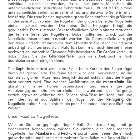
individuell ausgesucht werden, da sie bei jedem Menschen die
unterschiedlichsten Bedürfnisse behandeln muss. Oft hat die Feile zwei
unterschiedliche Seiten. Eine Seite ist rau und die zweite Seite ist eher
feinkörnig. Die raue beziehungsweise grobe Seite entfernt die größeren
Hindernisse. Auch können die Nägel mit der groben Seite der Nagelfeile
einfach gekürzt werden. Die feine Seite hingegen bringt die
gewünschte Form zustande. Bei empfindlichen Nägeln nimmt man eher
die feinere Seite der Nagelfeile. Dabei sollte der Druck auf die
Nagelfeile entsprechend ausgeübt werden. Die Glasnagelfeile versigelt
den Nagel und schützt ihn so vor dem Absplittern. Sie ist schick und nicht
unbedingt leicht zerbrechlich. Natürlich kann man auch hierbei in eine
hochwertige und stabile Glasnagelfeile investieren. Ein Großer Vorteil ist
dabei, dass Sie die
Glasnagelfeile
nach dem Gebrauch einfach
desinfizieren und reinigen können.
Die
Saphirfeile
macht eine gute Figur beim Kürzen der Fingernägel
durch die grobe Seite. Die feine Seite wird dazu verwendet, um die
Kanten zu glätten. Man muss lediglich darauf achten, dass der Nagel
nicht verletzt wird. Eine weitere Ausführung ist die
Mineralfeile
. Sie
glänzt mit einer hohen Lebensdauer und einem geringen
Abnutzungsgrad. Die Mineralfeile füllt während des Vorgangs
beziehungsweise während des Feilens Mini-Risse im Nagel auf und
verhindert somit das Splittern der Nägel. Bei der
Reinigung der
Nagelfeile
halten Sie sie einfach ein paar Sekunden unter das fließende
Wasser.
Unser Fazit zu Nagelfeilen
Möchten Sie top gepflegte Nägel? Falls Sie diese Frage mit ja
beantwortet haben, dann müssen Sie einfach eine oder mehrere
Nagelfeilen für
Maniküre
und
Pediküre
parat haben. Seien Sie einfach
gut vorbereitet und führen stets mehrere Nagelfeilen mit. So sind Sie für