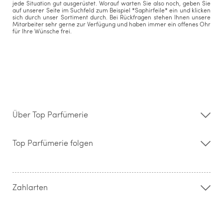
jede Situation gut ausgerüstet. Worauf warten Sie also noch, geben Sie
auf unserer Seite im Suchfeld zum Beispiel *Saphirfeile* ein und klicken
sich durch unser Sortiment durch. Bei Rückfragen stehen Ihnen unsere
Mitarbeiter sehr gerne zur Verfügung und haben immer ein offenes Ohr
für Ihre Wünsche frei.
Über Top Parfümerie
Über uns
Storefinder
Top Parfümerie folgen
Kontakt
Hilfe & FAQ
AGB
Zahlung & Versand
Zahlarten
Widerrufsrecht & Rückgabebedingungen
Datenschutz
Impressum
Barrierefreiheitserklärung