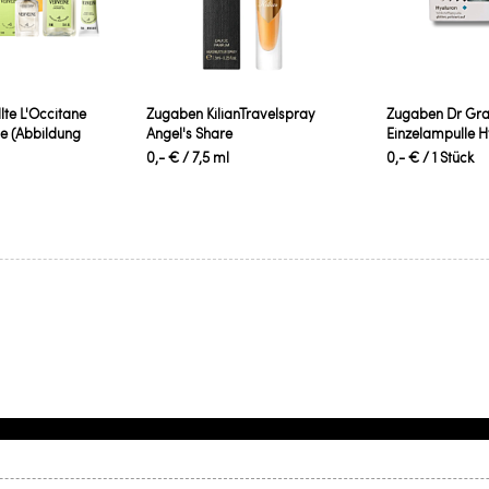
te L'Occitane
Zugaben KilianTravelspray
Zugaben Dr Gra
e (Abbildung
Angel's Share
Einzelampulle H
0,- €
/ 7,5 ml
0,- €
/ 1 Stück