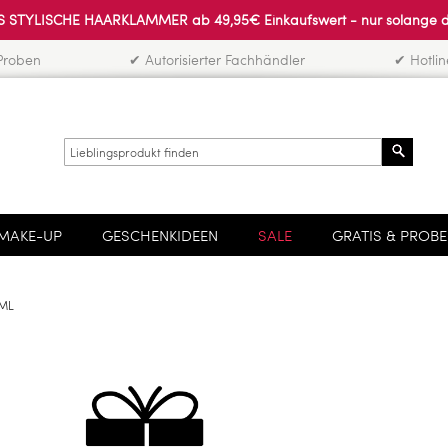
 STYLISCHE HAARKLAMMER ab 49,95€ Einkaufswert - nur solange der 
Proben
✔ Autorisierter Fachhändler
✔ Hotli
Search
MAKE-UP
GESCHENKIDEEN
SALE
GRATIS & PROB
4ML