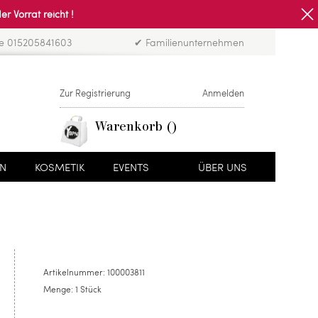
Vorrat reicht !
ne 015205841603
✔ Familienunternehmen
Zur Registrierung
Anmelden
Warenkorb
EN
KOSMETIK
EVENTS
ÜBER UNS
Artikelnummer:
100003811
Menge:
1 Stück